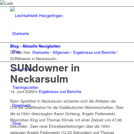
Startseite
Blog - Aktuelle Neuigkeiten
Blog
Du bist hier:
Startseite
/
Allgemein
/
Ergebnisse und Berichte
/
SUNdowner in Neckarsulm
SUNdowner in
Social Media
Neckarsulm
Trainingszeiten
14. Juni 2026
/
in
Ergebnisse und Berichte
Beim Sportfest in Neckarsulm sicherten sich die Athleten der
Downloads
U18 die Qualifikation für die Süddeutschen Meisterschaften. Über
die 4x100m überzeugten Aaron Ochieng, Angelo Fedorowski,
Maximilian Xing und Thomas Klimek mit einer Zielzeit von 47,66
Shop
Sekunden. Zwei neue Einzelbestleistungen über die 100m
gelangen Angelo Fedorowski (12,23 Sekunden) und Thomas