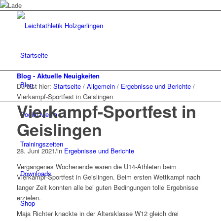
Startseite
Blog - Aktuelle Neuigkeiten
Blog
Du bist hier:
Startseite
/
Allgemein
/
Ergebnisse und Berichte
/
Vierkampf-Sportfest in Geislingen
Vierkampf-Sportfest in
Social Media
Geislingen
Trainingszeiten
28. Juni 2021
/
in
Ergebnisse und Berichte
Vergangenes Wochenende waren die U14-Athleten beim
Downloads
Vierkampf-Sportfest in Geislingen. Beim ersten Wettkampf nach
langer Zeit konnten alle bei guten Bedingungen tolle Ergebnisse
erzielen.
Shop
Maja Richter knackte in der Altersklasse W12 gleich drei