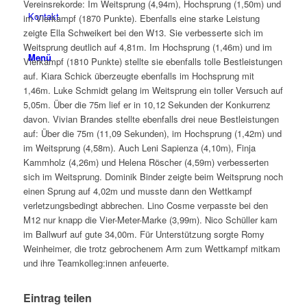
Vereinsrekorde: Im Weitsprung (4,94m), Hochsprung (1,50m) und
Kontakt
im Vierkampf (1870 Punkte). Ebenfalls eine starke Leistung
zeigte Ella Schweikert bei den W13. Sie verbesserte sich im
Weitsprung deutlich auf 4,81m. Im Hochsprung (1,46m) und im
Menü
Vierkampf (1810 Punkte) stellte sie ebenfalls tolle Bestleistungen
auf. Kiara Schick überzeugte ebenfalls im Hochsprung mit
1,46m. Luke Schmidt gelang im Weitsprung ein toller Versuch auf
5,05m. Über die 75m lief er in 10,12 Sekunden der Konkurrenz
davon. Vivian Brandes stellte ebenfalls drei neue Bestleistungen
auf: Über die 75m (11,09 Sekunden), im Hochsprung (1,42m) und
im Weitsprung (4,58m). Auch Leni Sapienza (4,10m), Finja
Kammholz (4,26m) und Helena Röscher (4,59m) verbesserten
sich im Weitsprung. Dominik Binder zeigte beim Weitsprung noch
einen Sprung auf 4,02m und musste dann den Wettkampf
verletzungsbedingt abbrechen. Lino Cosme verpasste bei den
M12 nur knapp die Vier-Meter-Marke (3,99m). Nico Schüller kam
im Ballwurf auf gute 34,00m. Für Unterstützung sorgte Romy
Weinheimer, die trotz gebrochenem Arm zum Wettkampf mitkam
und ihre Teamkolleg:innen anfeuerte.
Eintrag teilen