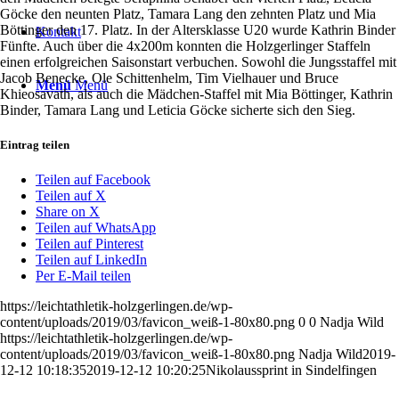
Göcke den neunten Platz, Tamara Lang den zehnten Platz und Mia
Böttinger den 17. Platz. In der Altersklasse U20 wurde Kathrin Binder
Kontakt
Fünfte. Auch über die 4x200m konnten die Holzgerlinger Staffeln
einen erfolgreichen Saisonstart verbuchen. Sowohl die Jungsstaffel mit
Jacob Benecke, Ole Schittenhelm, Tim Vielhauer und Bruce
Menü
Menü
Khieosavath, als auch die Mädchen-Staffel mit Mia Böttinger, Kathrin
Binder, Tamara Lang und Leticia Göcke sicherte sich den Sieg.
Eintrag teilen
Teilen auf Facebook
Teilen auf X
Share on X
Teilen auf WhatsApp
Teilen auf Pinterest
Teilen auf LinkedIn
Per E-Mail teilen
https://leichtathletik-holzgerlingen.de/wp-
content/uploads/2019/03/favicon_weiß-1-80x80.png
0
0
Nadja Wild
https://leichtathletik-holzgerlingen.de/wp-
content/uploads/2019/03/favicon_weiß-1-80x80.png
Nadja Wild
2019-
12-12 10:18:35
2019-12-12 10:20:25
Nikolaussprint in Sindelfingen