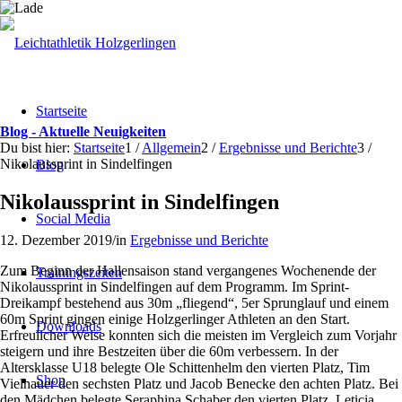
Startseite
Blog - Aktuelle Neuigkeiten
Du bist hier:
Startseite
1
/
Allgemein
2
/
Ergebnisse und Berichte
3
/
Nikolaussprint in Sindelfingen
Blog
Nikolaussprint in Sindelfingen
Social Media
12. Dezember 2019
/
in
Ergebnisse und Berichte
Zum Beginn der Hallensaison stand vergangenes Wochenende der
Trainingszeiten
Nikolaussprint in Sindelfingen auf dem Programm. Im Sprint-
Dreikampf bestehend aus 30m „fliegend“, 5er Sprunglauf und einem
60m Sprint gingen einige Holzgerlinger Athleten an den Start.
Downloads
Erfreulicher Weise konnten sich die meisten im Vergleich zum Vorjahr
steigern und ihre Bestzeiten über die 60m verbessern. In der
Altersklasse U18 belegte Ole Schittenhelm den vierten Platz, Tim
Shop
Vielhauer den sechsten Platz und Jacob Benecke den achten Platz. Bei
den Mädchen belegte Seraphina Schaber den vierten Platz, Leticia